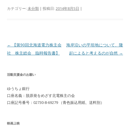
カテゴリー:
未分類
| 投稿日:
2014年8月5日
|
投
←
【第90回北海道電力株主会
海岸沿いの平坦地について、隆
稿
社 株主総会 臨時報告書】
起によると考えるのが自然
→
ナ
ビ
活動支援金のお願い
ゲ
ー
ゆうちょ銀行
シ
口座名義：脱原発をめざす北電株主の会
ョ
口座記号番号：02730-8-69279 （青色振込用紙、送料別）
ン
映画上映