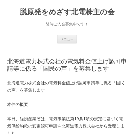
脱原発をめざす北電株主の会
随時ご入会募集中です！
コ
メニュー
ン
テ
ン
ツ
へ
北海道電力株式会社の電気料金値上げ認可申
移
動
請等に係る「国民の声」を募集します
北海道電力株式会社の電気料金値上げ認可申請等に係る「国民
の声」を募集します
本件の概要
本日、経済産業省は、電気事業法第19条1項の規定に基づく電
気供給約款の変更認可申請を北海道電力株式会社から受理しま
した。