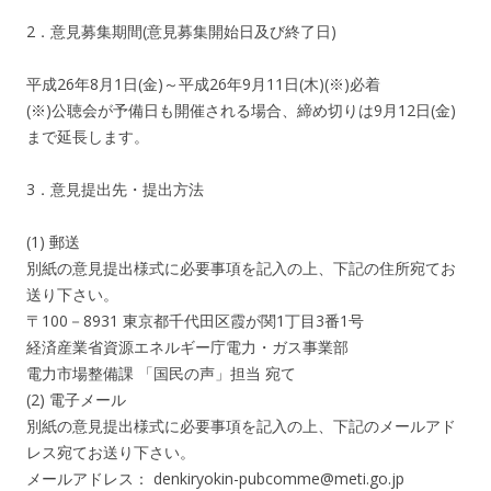
2．意見募集期間(意見募集開始日及び終了日)
平成26年8月1日(金)～平成26年9月11日(木)(※)必着
(※)公聴会が予備日も開催される場合、締め切りは9月12日(金)
まで延長します。
3．意見提出先・提出方法
(1) 郵送
別紙の意見提出様式に必要事項を記入の上、下記の住所宛てお
送り下さい。
〒100－8931 東京都千代田区霞が関1丁目3番1号
経済産業省資源エネルギー庁電力・ガス事業部
電力市場整備課 「国民の声」担当 宛て
(2) 電子メール
別紙の意見提出様式に必要事項を記入の上、下記のメールアド
レス宛てお送り下さい。
メールアドレス： denkiryokin-pubcomme@meti.go.jp