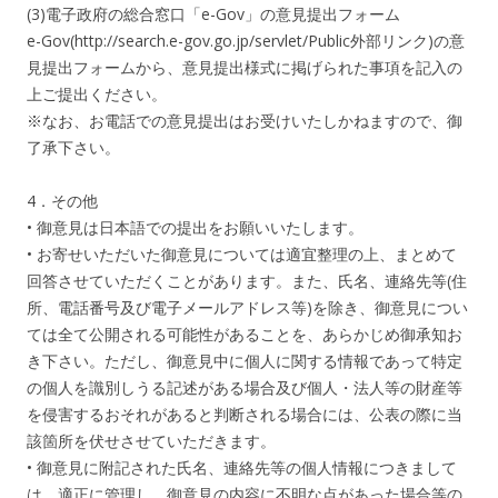
(3)電子政府の総合窓口「e-Gov」の意見提出フォーム
e-Gov(http://search.e-gov.go.jp/servlet/Public外部リンク)の意
見提出フォームから、意見提出様式に掲げられた事項を記入の
上ご提出ください。
※なお、お電話での意見提出はお受けいたしかねますので、御
了承下さい。
4．その他
• 御意見は日本語での提出をお願いいたします。
• お寄せいただいた御意見については適宜整理の上、まとめて
回答させていただくことがあります。また、氏名、連絡先等(住
所、電話番号及び電子メールアドレス等)を除き、御意見につい
ては全て公開される可能性があることを、あらかじめ御承知お
き下さい。ただし、御意見中に個人に関する情報であって特定
の個人を識別しうる記述がある場合及び個人・法人等の財産等
を侵害するおそれがあると判断される場合には、公表の際に当
該箇所を伏せさせていただきます。
• 御意見に附記された氏名、連絡先等の個人情報につきまして
は、適正に管理し、御意見の内容に不明な点があった場合等の