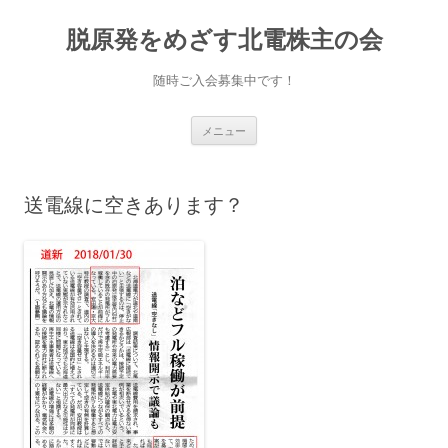
脱原発をめざす北電株主の会
随時ご入会募集中です！
コ
メニュー
ン
テ
ン
ツ
へ
送電線に空きあります？
移
動