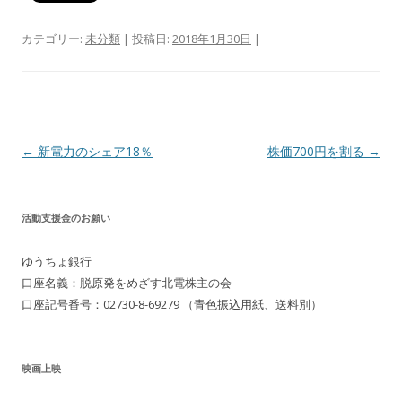
カテゴリー:
未分類
| 投稿日:
2018年1月30日
|
投
←
新電力のシェア18％
株価700円を割る
→
稿
ナ
活動支援金のお願い
ビ
ゲ
ゆうちょ銀行
ー
口座名義：脱原発をめざす北電株主の会
シ
口座記号番号：02730-8-69279 （青色振込用紙、送料別）
ョ
ン
映画上映