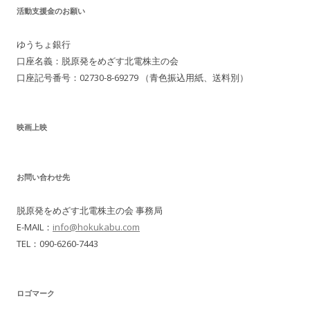
活動支援金のお願い
ビ
ゲ
ゆうちょ銀行
ー
口座名義：脱原発をめざす北電株主の会
シ
口座記号番号：02730-8-69279 （青色振込用紙、送料別）
ョ
ン
映画上映
お問い合わせ先
脱原発をめざす北電株主の会 事務局
E-MAIL：
info@hokukabu.com
TEL：090-6260-7443
ロゴマーク