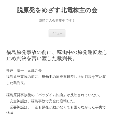
脱原発をめざす北電株主の会
随時ご入会募集中です！
コ
メニュー
ン
テ
ン
ツ
へ
福島原発事故の前に、稼働中の原発運転差し
移
動
止め判決を言い渡した裁判長。
井戸 謙一 元裁判長
福島原発事故の前に、稼働中の原発運転差し止め判決を言い渡
した裁判長。
福島原発事故後の「パラダイム転換」が反映されていない。
・安全神話は、福島事故で完全に崩壊した。
…
・必要神話は、一基も原発が動かなくても困らなかった事実で
消滅