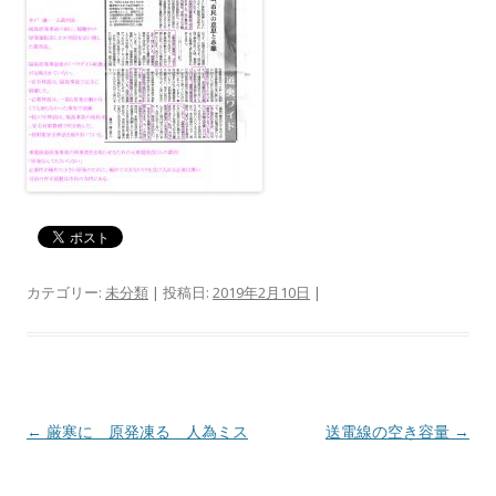
カテゴリー:
未分類
| 投稿日:
2019年2月10日
|
投
←
厳寒に 原発凍る 人為ミス
送電線の空き容量
→
稿
ナ